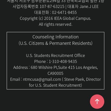
서울시 서초구 남부순환로294길 33 한국외교협회 별관 1층
사업자등록번호 107-87-63215 | 대표자 Jane.J LEE
대표전화 : 02-6471-8455
Copyright (c) 2016 IEEA Global Campus.
All rights reserved.
Counseling Information
(U.S. Citizens & Permanent Residents)
U.S. Students Recruitment Office
Phone :
1-310-408-9435
Address : 680 Wilshire PI,Suite 415 Los Angeles,
CA90005
Email :
ntmcusa@gmail.com
( Steve Paek, Director
for U.S. Student Recruitment)