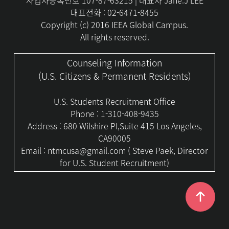
사업자등록번호 107-87-63215 | 대표자 Jane.J LEE
대표전화 : 02-6471-8455
Copyright (c) 2016 IEEA Global Campus.
All rights reserved.
Counseling Information
(U.S. Citizens & Permanent Residents)
U.S. Students Recruitment Office
Phone :
1-310-408-9435
Address : 680 Wilshire PI,Suite 415 Los Angeles,
CA90005
Email :
ntmcusa@gmail.com
( Steve Paek, Director
for U.S. Student Recruitment)